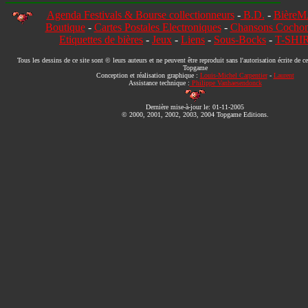
Agenda Festivals & Bourse collectionneurs
-
B.D.
-
Bière
Boutique
-
Cartes Postales Electroniques
-
Chansons Cocho
Etiquettes de bières
-
Jeux
-
Liens
-
Sous-Bocks
-
T-SHI
Tous les dessins de ce site sont © leurs auteurs et ne peuvent être reproduit sans l'autorisation écrite de c
Topgame
Conception et réalisation graphique :
Louis-Michel Carpentier
-
Laurent
Assistance technique :
Philippe Vanhaesendonck
Dernière mise-à-jour le:
01-11-2005
© 2000, 2001, 2002, 2003, 2004 Topgame Editions.